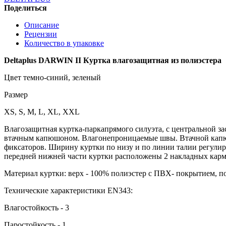
Поделиться
Описание
Рецензии
Количество в упаковке
Deltaplus DARWIN II Куртка влагозащитная из полиэстера
Цвет темно-синий, зеленый
Размер
XS, S, M, L, XL, XXL
Влагозащитная куртка-паркапрямого силуэта, с центральной 
втачным капюшоном. Влагонепроницаемые швы. Втачной капюш
фиксаторов. Ширину куртки по низу и по линии талии регули
передней нижней части куртки расположены 2 накладных карма
Материал куртки: верх - 100% полиэстер c ПВХ- покрытием, по
Технические характеристики EN343:
Влагостойкость - 3
Паростойкость - 1