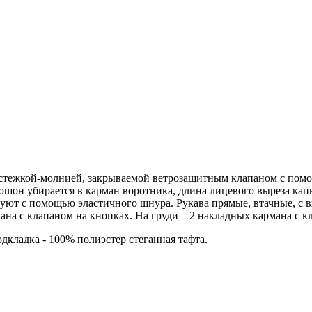
застежкой-молнией, закрываемой ветрозащитным клапаном с помо
он убирается в карман воротника, длина лицевого выреза кап
руют с помощью эластичного шнура. Рукава прямые, втачные, 
на с клапаном на кнопках. На груди – 2 накладных кармана с к
дкладка - 100% полиэстер стеганная тафта.