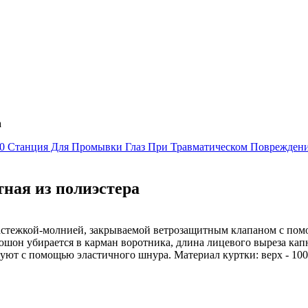
а
0 Станция Для Промывки Глаз При Травматическом Повреждении
тная из полиэстера
застежкой-молнией, закрываемой ветрозащитным клапаном с пом
он убирается в карман воротника, длина лицевого выреза кап
уют с помощью эластичного шнура. Материал куртки: верх - 10