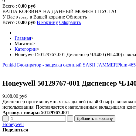
0
Всего :
0,00 руб
ВАША КОРЗИНА НА ДАННЫЙ МОМЕНТ ПУСТА!
У Вас
в Вашей корзине
Обновить
0 товар
Всего :
0,00 руб
В корзину
Оформить
Главная
>
Магазин
>
Категории
>
Honeywell 50129767-001 Диспенсер ЧЛ400 (HL400) с вк
Penkid Блокиратор - защелка оконный SASH JAMMER
Plum 465
Honeywell 50129767-001 Диспенсер ЧЛ4
9108,00 руб
Диспенсер противошумных вкладышей (на 400 пар) с возможно
использования. Поставляется с наполненным вкладышами конте
Артикул товара: 50129767-001
Honeywell
Поделиться