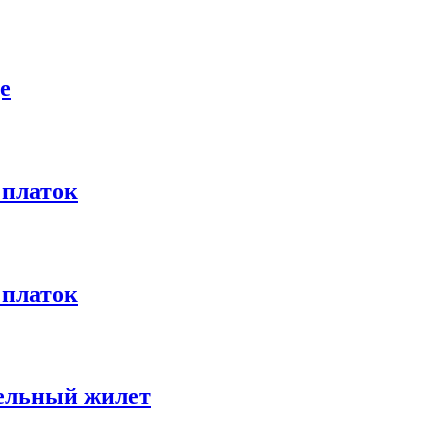
е
 платок
 платок
тельный жилет