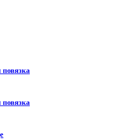
 повязка
 повязка
е