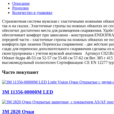
Описание
Рецензии
Количество в упаковке
Cтраховочная система мужская с эластичными ножными обхвата
так и на скалах. Эластичные стропы на ножных обхватах не сп
обеспечат достаточно места для размещения снаряжения. Удобс
обеспечивает комфорт при зависании - конструкция ENDOFRAM
передней части - эластичные стропы на ножных обхватах не по
комфорта при лазании Переноска снаряжения: - две жёсткие ра
сзади для переноски дополнительного снаряжения сделаны из 
сконструирована с учетом мужской анатомии Артикул C021BA
Обхват бедра 48-53 см 52-57 см 55-60 см 57-62 см Вес 385 г 4
высокомодульный полиэтилен Сертификация: CE EN 12277 type
Часто покупают
3M 11356-00000M LED
3M 2820 Очки