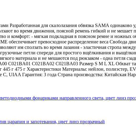
ми Разработанная для скалолазания обвязка SAMA одинаково уд
олзают во время движения, поясной ремень гибкий и не мешает 
тво и комфорт: - мягкая подкладная в поясном ремне и ножных 
E обеспечивает превосходное распределение веса Свобода движ
зволяют им сползать во время лазания - эластичная стропа меж
згрузочные петли спереди для простого вщёлкивания и выщёлкив
мягкого материала и не мешаются под рюкзаком - одна петля сз
00 C021BA01 C021BA02 C021BA03 Размер S M L XL Обхват талии
15 г 445 г 475 г Характеристики Материалы: нейлон, полиэстер, 
 C, UIAA Гарантия: 3 года Страна производства: Китайская На