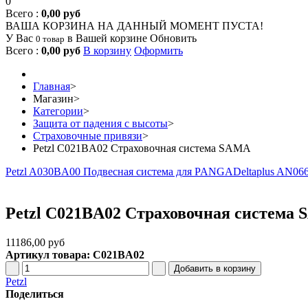
0
Всего :
0,00 руб
ВАША КОРЗИНА НА ДАННЫЙ МОМЕНТ ПУСТА!
У Вас
в Вашей корзине
Обновить
0 товар
Всего :
0,00 руб
В корзину
Оформить
Главная
>
Магазин
>
Категории
>
Защита от падения с высоты
>
Страховочные привязи
>
Petzl C021BA02 Страховочная система SAMA
Petzl A030BA00 Подвесная система для PANGA
Deltaplus AN06
Petzl C021BA02 Страховочная система
11186,00 руб
Артикул товара: C021BA02
Petzl
Поделиться