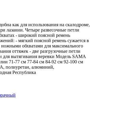
обна как для использования на скалодроме,
при лазании. Четыре развесочные петли
обхватах - широкий поясной ремень
ений: - мягкий поясной ремень сужается в
ду ножными обхватами для максимального
ания оттяжек - две разгрузочные петли
ади для вытягивания веревки Модель SAMA
 71-77 см 77-84 см 84-92 см 92-100 см
EVA, полиуретан, алюминий,
родная Республика