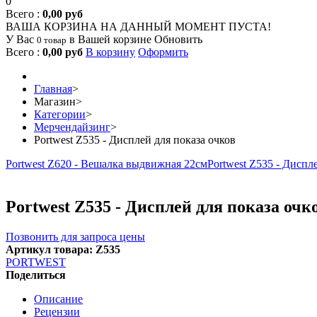
0
Всего :
0,00 руб
ВАША КОРЗИНА НА ДАННЫЙ МОМЕНТ ПУСТА!
У Вас
в Вашей корзине
Обновить
0 товар
Всего :
0,00 руб
В корзину
Оформить
Главная
>
Магазин
>
Категории
>
Мерчендайзинг
>
Portwest Z535 - Дисплей для показа очков
Portwest Z620 - Вешалка выдвижная 22см
Portwest Z535 - Диспл
Portwest Z535 - Дисплей для показа очк
Позвонить для запроса цены
Артикул товара: Z535
PORTWEST
Поделиться
Описание
Рецензии