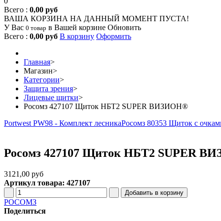
0
Всего :
0,00 руб
ВАША КОРЗИНА НА ДАННЫЙ МОМЕНТ ПУСТА!
У Вас
в Вашей корзине
Обновить
0 товар
Всего :
0,00 руб
В корзину
Оформить
Главная
>
Магазин
>
Категории
>
Защита зрения
>
Лицевые щитки
>
Росомз 427107 Щиток НБТ2 SUPER ВИЗИОН®
Portwest PW98 - Комплект лесника
Росомз 80353 Щиток с очк
Росомз 427107 Щиток НБТ2 SUPER В
3121,00 руб
Артикул товара: 427107
РОСОМЗ
Поделиться