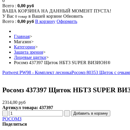
0
Всего :
0,00 руб
ВАША КОРЗИНА НА ДАННЫЙ МОМЕНТ ПУСТА!
У Вас
в Вашей корзине
Обновить
0 товар
Всего :
0,00 руб
В корзину
Оформить
Главная
>
Магазин
>
Категории
>
Защита зрения
>
Лицевые щитки
>
Росомз 437397 Щиток НБТ3 SUPER ВИЗИОН®
Portwest PW98 - Комплект лесника
Росомз 80353 Щиток с очк
Росомз 437397 Щиток НБТ3 SUPER В
2314,00 руб
Артикул товара: 437397
РОСОМЗ
Поделиться