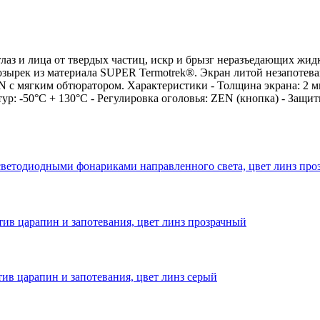
лаз и лица от твердых частиц, искр и брызг неразъедающих жид
озырек из материала SUPER Termotrek®. Экран литой незапоте
 с мягким обтюратором. Характеристики - Толщина экрана: 2 мм
р: -50°C + 130°C - Регулировка оголовья: ZEN (кнопка) - Защит