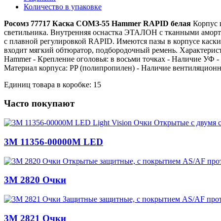
Количество в упаковке
Росомз 77717 Каска СОМЗ-55 Hammer RAPID белая
Корпус и
светильника. Внутренняя оснастка ЭТАЛОН с тканными аморт
с плавной регулировкой RAPID. Имеются пазы в корпусе кас
входит мягкий обтюратор, подбородочный ремень. Характеристи
Hammer - Крепление оголовья: в восьми точках - Наличие УФ - 
Материал корпуса: PP (полипропилен) - Наличие вентиляционны
Единиц товара в коробке: 15
Часто покупают
3M 11356-00000M LED
3M 2820 Очки
3M 2821 Очки