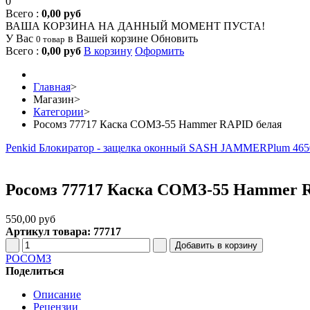
0
Всего :
0,00 руб
ВАША КОРЗИНА НА ДАННЫЙ МОМЕНТ ПУСТА!
У Вас
в Вашей корзине
Обновить
0 товар
Всего :
0,00 руб
В корзину
Оформить
Главная
>
Магазин
>
Категории
>
Росомз 77717 Каска СОМЗ-55 Hammer RAPID белая
Penkid Блокиратор - защелка оконный SASH JAMMER
Plum 465
Росомз 77717 Каска СОМЗ-55 Hammer 
550,00 руб
Артикул товара: 77717
РОСОМЗ
Поделиться
Описание
Рецензии