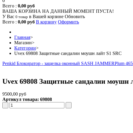
0
Всего :
0,00 руб
ВАША КОРЗИНА НА ДАННЫЙ МОМЕНТ ПУСТА!
У Вас
в Вашей корзине
Обновить
0 товар
Всего :
0,00 руб
В корзину
Оформить
Главная
>
Магазин
>
Категории
>
Uvex 69808 Защитные сандалии моушн лайт S1 SRC
Penkid Блокиратор - защелка оконный SASH JAMMER
Plum 465
Uvex 69808 Защитные сандалии моушн 
9500,00 руб
Артикул товара: 69808